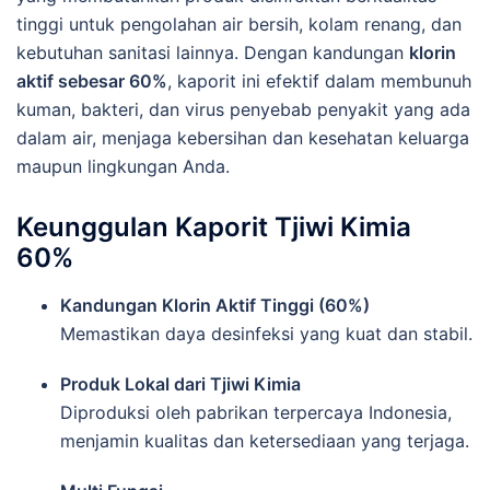
tinggi
untuk
pengolahan
air
bersih,
kolam
renang,
dan
kebutuhan
sanitasi
lainnya.
Dengan
kandungan
klorin
aktif
sebesar
60%
,
kaporit
ini
efektif
dalam
membunuh
kuman,
bakteri,
dan
virus
penyebab
penyakit
yang
ada
dalam
air,
menjaga
kebersihan
dan
kesehatan
keluarga
maupun
lingkungan
Anda.
Keunggulan
Kaporit
Tjiwi
Kimia
60%
Kandungan
Klorin
Aktif
Tinggi (
60%)
Memastikan
daya
desinfeksi
yang
kuat
dan
stabil.
Produk
Lokal
dari
Tjiwi
Kimia
Diproduksi
oleh
pabrikan
terpercaya
Indonesia,
menjamin
kualitas
dan
ketersediaan
yang
terjaga.