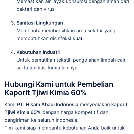
Memastikan
air
layak
konsumsi
dengan
aman
dari
bakteri
dan
virus.
Sanitasi
Lingkungan
Membantu
membersihkan
area
sekitar
yang
membutuhkan
disinfeksi
kuat.
Kebutuhan
Industri
Untuk
pemutihan
tekstil,
pengolahan
limbah
cair,
serta
aplikasi
kimia
lainnya.
Hubungi
Kami
untuk
Pembelian
Kaporit
Tjiwi
Kimia
60%
Kami
PT.
Hikam
Abadi
Indonesia
menyediakan
kaporit
Tjiwi
Kimia
60%
dengan
harga
kompetitif
dan
pengiriman
ke
seluruh
Indonesia.
Tim
kami
siap
membantu
kebutuhan
Anda
baik
untuk