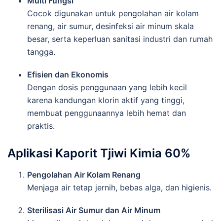
Multi
Fungsi
Cocok
digunakan
untuk
pengolahan
air
kolam
renang,
air
sumur,
desinfeksi
air
minum
skala
besar,
serta
keperluan
sanitasi
industri
dan
rumah
tangga.
Efisien
dan
Ekonomis
Dengan
dosis
penggunaan
yang
lebih
kecil
karena
kandungan
klorin
aktif
yang
tinggi,
membuat
penggunaannya
lebih
hemat
dan
praktis.
Aplikasi
Kaporit
Tjiwi
Kimia
60%
Pengolahan
Air
Kolam
Renang
Menjaga
air
tetap
jernih,
bebas
alga,
dan
higienis.
Sterilisasi
Air
Sumur
dan
Air
Minum